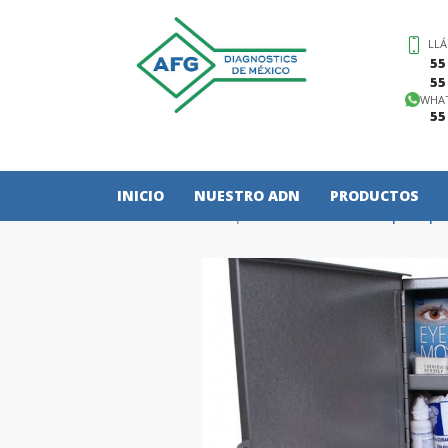
LL
55
55
WHA
55
INICIO
NUESTRO ADN
PRODUCTOS
Primer respondiente
Botiquín pa