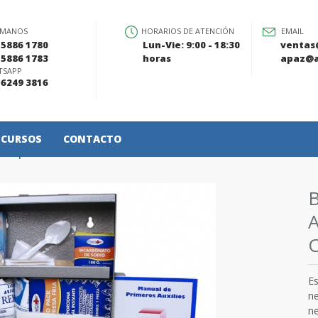
ÁMANOS
HORARIOS DE ATENCIÓN
EMAIL
 5886 1780
Lun-Vie: 9:00 - 18:30
ventas
 5886 1783
horas
apaz@a
TSAPP
 6249 3816
CURSOS
CONTACTO
ra primeros auxilios
Es
ne
ne