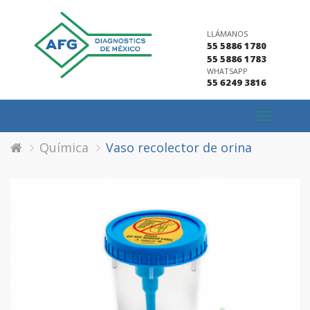
LLÁMANOS
55 5886 1780
55 5886 1783
WHATSAPP
55 6249 3816
Toggle
navigation
Química
Vaso recolector de orina