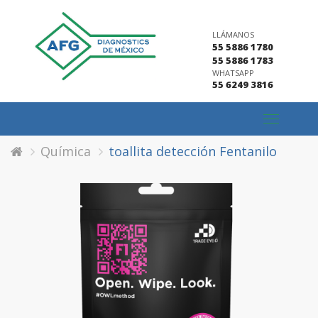
LLÁMANOS
55 5886 1780
55 5886 1783
WHATSAPP
55 6249 3816
Toggle
navigation
Química
toallita detección Fentanilo