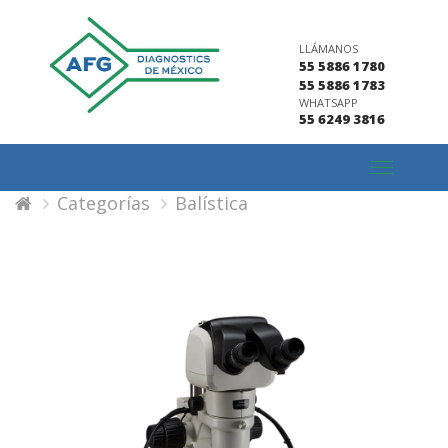
LLÁMANOS
55 5886 1780
55 5886 1783
WHATSAPP
55 6249 3816
Toggle
navigation
Categorías
Balística