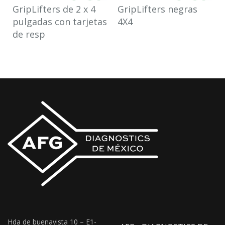
GripLifters de 2 x 4
GripLifters negras
pulgadas con tarjetas
4X4
de resp
Hda de buenavista 10 – E1-