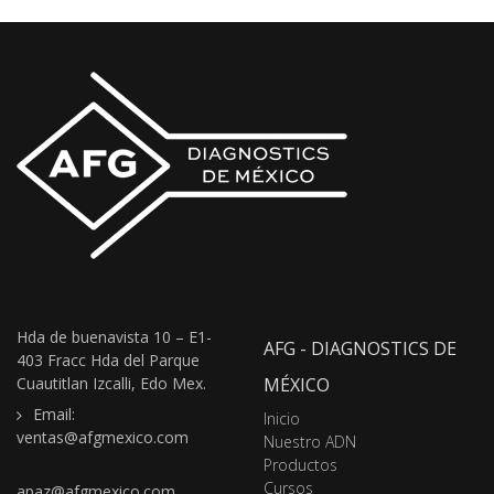
Hda de buenavista 10 – E1-
AFG - DIAGNOSTICS DE
403 Fracc Hda del Parque
Cuautitlan Izcalli, Edo Mex.
MÉXICO
Email:
Inicio
ventas@afgmexico.com
Nuestro ADN
Productos
Email:
Cursos
apaz@afgmexico.com