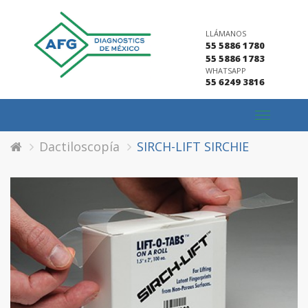
LLÁMANOS
55 5886 1780
55 5886 1783
WHATSAPP
55 6249 3816
Toggle
navigation
Dactiloscopía
SIRCH-LIFT SIRCHIE