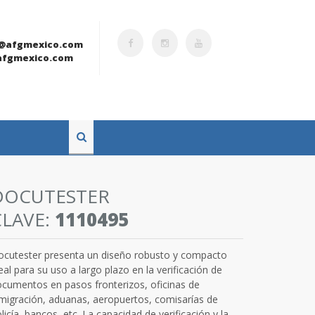
@afgmexico.com
fgmexico.com
DOCUTESTER
CLAVE:
1110495
ocutester presenta un diseño robusto y compacto
eal para su uso a largo plazo en la verificación de
cumentos en pasos fronterizos, oficinas de
migración, aduanas, aeropuertos, comisarías de
licía, bancos, etc. La capacidad de verificación y la