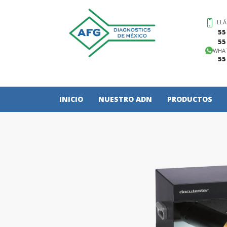
LL
55
55
WHA
55
INICIO
NUESTRO ADN
PRODUCTOS
DOCUMENTOS
Docutester