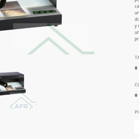
ca
un
do
y 
un
pr
T
0
C
0
P