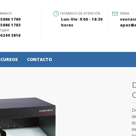
ÁMANOS
HORARIOS DE ATENCIÓN
EMAIL
 5886 1780
Lun-Vie: 9:00 - 18:30
ventas
 5886 1783
horas
apaz@a
TSAPP
 6249 3816
CURSOS
CONTACTO
D
id
do
in
po