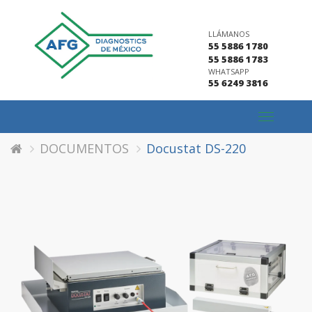
LLÁMANOS
55 5886 1780
55 5886 1783
WHATSAPP
55 6249 3816
Toggle
navigation
DOCUMENTOS
Docustat DS-220