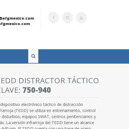
@afgmexico.com
fgmexico.com
TEDD DISTRACTOR TÁCTICO
CLAVE:
750-940
 dispositivo electrónico táctico de distracción
frarroja (TEDD) se utiliza en entrenamiento, control
 disturbios, equipos SWAT, centros penitenciarios y
s. La versión infrarroja del TEDD tiene un alcance
e 940 nm. El TEDD cuenta con una base de acero