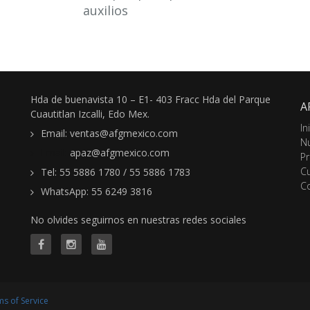
auxilios
Hda de buenavista 10 – E1- 403 Fracc Hda del Parque
A
Cuautitlan Izcalli, Edo Mex.
In
Email: ventas@afgmexico.com
N
Email:
apaz@afgmexico.com
P
C
Tel: 55 5886 1780 / 55 5886 1783
C
WhatsApp: 55 6249 3816
No olvides seguirnos en nuestras redes sociales
s of Service