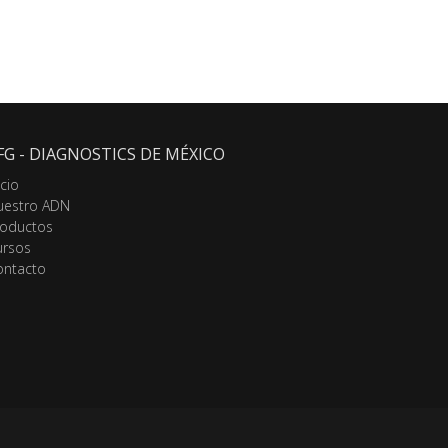
FG - DIAGNOSTICS DE MÉXICO
icio
uestro ADN
roductos
ursos
ontacto