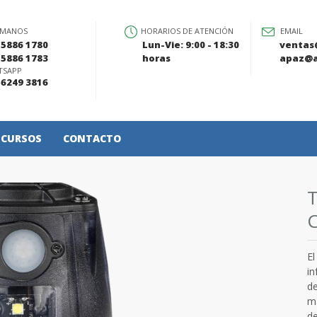
ÁMANOS
HORARIOS DE ATENCIÓN
EMAIL
 5886 1780
Lun-Vie: 9:00 - 18:30
ventas
 5886 1783
horas
apaz@a
TSAPP
 6249 3816
CURSOS
CONTACTO
RACTOR TÁCTICO
El
in
de
má
d