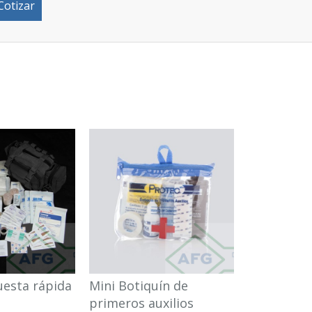
Cotizar
uesta rápida
Mini Botiquín de
BOTIQUÍN
primeros auxilios
PRIMEROS 