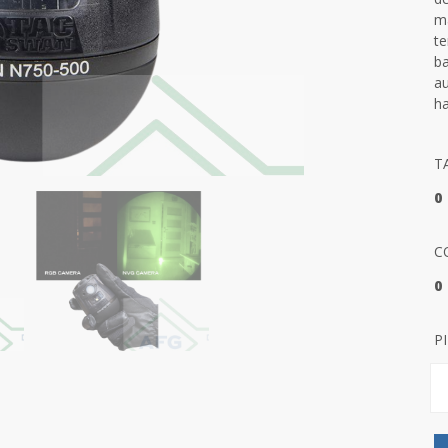
ma
te
ba
au
ha
T
0
C
0
P