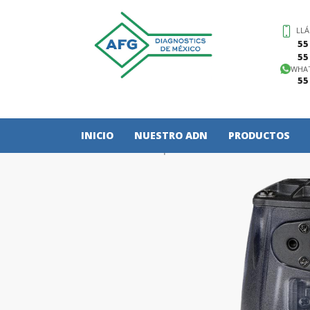
LL
55
55
WHA
55
INICIO
NUESTRO ADN
PRODUCTOS
Primer respondiente
TEDD DIST