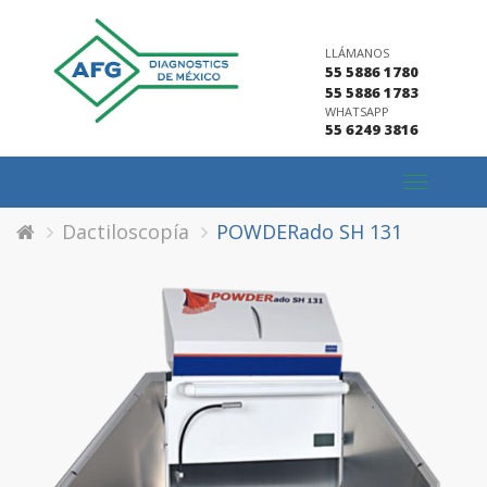
LLÁMANOS
55 5886 1780
55 5886 1783
WHATSAPP
55 6249 3816
Toggle
navigation
Dactiloscopía
POWDERado SH 131