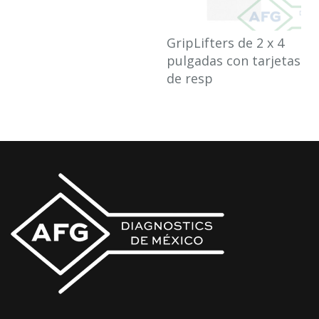
GripLifters de 2 x 4
pulgadas con tarjetas
de resp