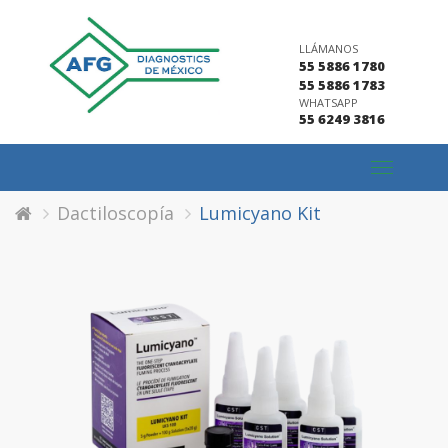
LLÁMANOS
55 5886 1780
55 5886 1783
WHATSAPP
55 6249 3816
Toggle
navigation
Dactiloscopía
Lumicyano Kit